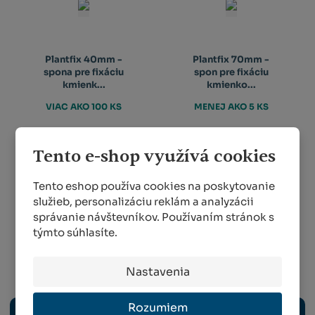
Plantfix 40mm -
Plantfix 70mm -
spona pre fixáciu
spon pre fixáciu
kmienk...
kmienko...
VIAC AKO 100 KS
MENEJ AKO 5 KS
0,10 €
65,20 €
Tento e-shop využívá cookies
KÚPIŤ
KÚPIŤ
Tento eshop používa cookies na poskytovanie
služieb, personalizáciu reklám a analyzácii
správanie návštevníkov. Používaním stránok s
týmto súhlasíte.
1
2
3
Nastavenia
Ovocinárstvo
Rozumiem