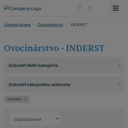
Vyhledat
INDERST
Úvodná strana
Ovocinárstvo
Ovocinárstvo - INDERST
Zobraziť ďalší kategórie
Zobraziť nákupného asistenta
INDERST
Řazení
Obrázkový
Tabuľko
Ria
produktů
výpis
výpis
výp