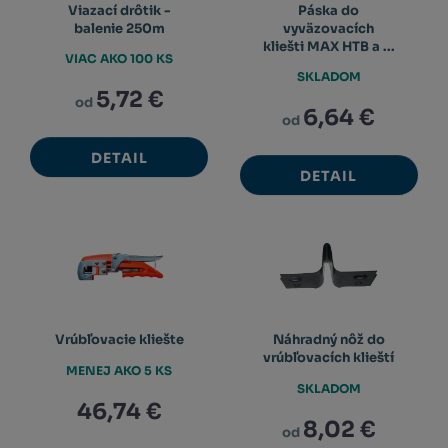
Viazací drôtik -
Páska do
balenie 250m
vyväzovacích
kliešti MAX HTB a ...
VIAC AKO 100 KS
SKLADOM
5,72 €
od
6,64 €
od
DETAIL
DETAIL
Vrúbľovacie kliešte
Náhradný nôž do
vrúbľovacích klieští
MENEJ AKO 5 KS
SKLADOM
46,74 €
8,02 €
od