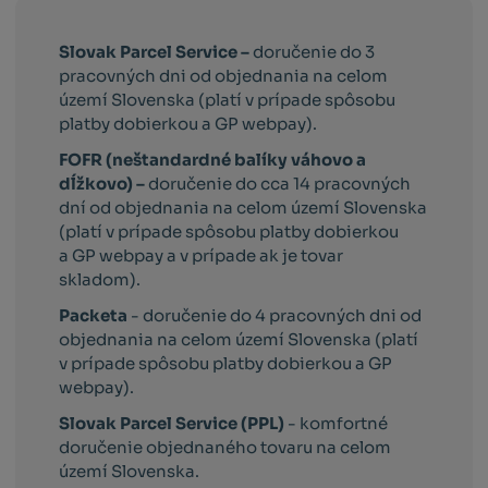
Slovak Parcel Service –
doručenie do 3
pracovných dni od objednania na celom
území Slovenska (platí v prípade spôsobu
platby dobierkou a GP webpay).
FOFR (neštandardné balíky váhovo a
dĺžkovo) –
doručenie do cca 14 pracovných
dní od objednania na celom území Slovenska
(platí v prípade spôsobu platby dobierkou
a GP webpay a v prípade ak je tovar
skladom).
Packeta
- doručenie do 4 pracovných dni od
objednania na celom území Slovenska (platí
v prípade spôsobu platby dobierkou a GP
webpay).
Slovak Parcel Service (PPL)
- komfortné
doručenie objednaného tovaru na celom
území Slovenska.