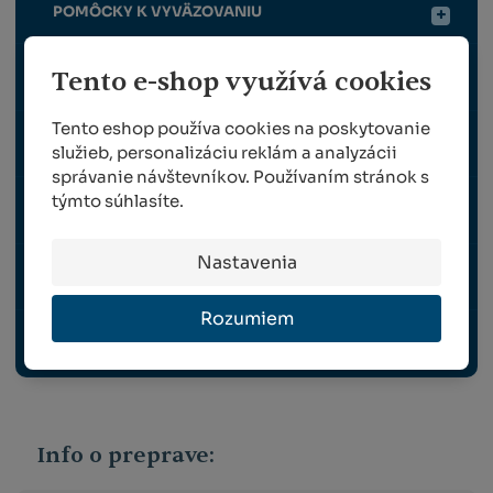
POMÔCKY K VYVÄZOVANIU
Tento e-shop využívá cookies
POSTREKOVAČE
Tento eshop používa cookies na poskytovanie
VRÚBĽOVANIE
služieb, personalizáciu reklám a analyzácii
správanie návštevníkov. Používaním stránok s
týmto súhlasíte.
ZBER
Nastavenia
TRÁVNE OSIVO
Rozumiem
OCHRANNÉ PRACOVNÉ POMÔCKY
Info o preprave: