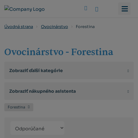
Vyhledat
Forestina
Úvodná strana
Ovocinárstvo
Ovocinárstvo - Forestina
Zobraziť ďalší kategórie
Zobraziť nákupného asistenta
Forestina
Řazení
Obrázkový
Tabuľko
Ria
produktů
výpis
výpis
výp