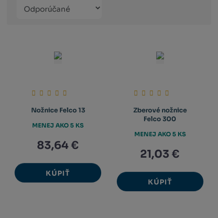
Řazení
Obrázkový
Tabuľko
Ria
produktů
výpis
výpis
výp
Nožnice Felco 13
Zberové nožnice
Felco 300
MENEJ AKO 5 KS
MENEJ AKO 5 KS
83,64 €
21,03 €
KÚPIŤ
KÚPIŤ