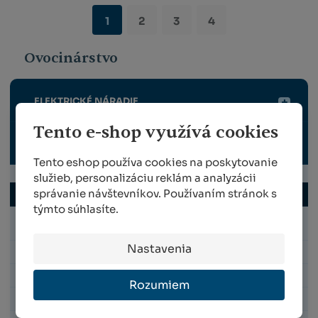
1
2
3
4
Ovocinárstvo
ELEKTRICKÉ NÁRADIE
Tento e-shop využívá cookies
RUČNÉ NÁRADIE
Tento eshop používa cookies na poskytovanie
služieb, personalizáciu reklám a analyzácii
správanie návštevníkov. Používaním stránok s
OVOCINÁRSKE NOŽNICE
týmto súhlasíte.
Nožnice pre malú ruku (S)
Nastavenia
Nožnice pre stredne veľkú ruku (M)
Nožnice pre veľkú ruku (L)
Rozumiem
Nožnice pre ľavákov