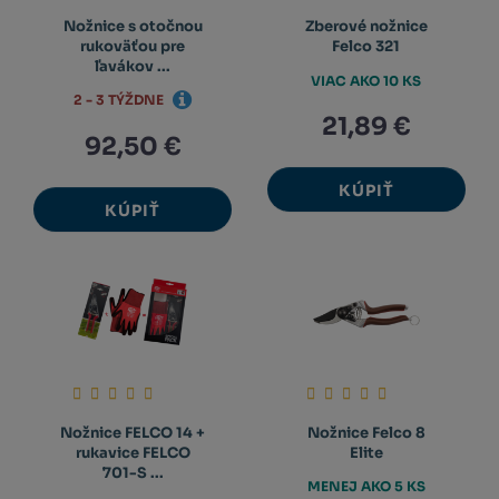
Nožnice s otočnou
Zberové nožnice
rukoväťou pre
Felco 321
ľavákov ...
VIAC AKO 10 KS
2 - 3 TÝŽDNE
21,89 €
92,50 €
KÚPIŤ
KÚPIŤ
Nožnice FELCO 14 +
Nožnice Felco 8
rukavice FELCO
Elite
701-S ...
MENEJ AKO 5 KS