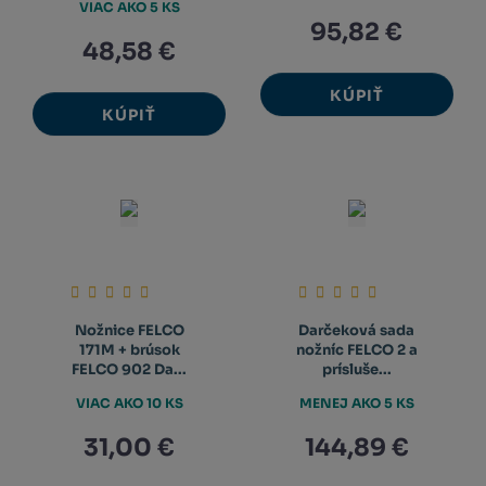
VIAC AKO 5 KS
95,82 €
48,58 €
KÚPIŤ
KÚPIŤ
Nožnice FELCO
Darčeková sada
171M + brúsok
nožníc FELCO 2 a
FELCO 902 Da...
prísluše...
VIAC AKO 10 KS
MENEJ AKO 5 KS
31,00 €
144,89 €