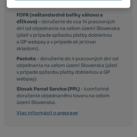
platby dobierkou a GP webpay).
FOFR (neštandardné balíky váhovo a
dĺžkovo) –
doručenie do cca 14 pracovných
dní od objednania na celom území Slovenska
(platí v prípade spôsobu platby dobierkou
a GP webpay a v prípade ak je tovar
skladom).
Packeta
- doručenie do 4 pracovných dni od
objednania na celom území Slovenska (platí
v prípade spôsobu platby dobierkou a GP
webpay).
Slovak Parcel Service (PPL)
- komfortné
doručenie objednaného tovaru na celom
území Slovenska.
Viac informácií o preprave