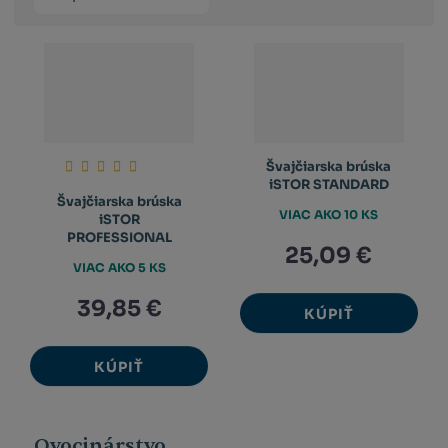
produktů
výpis
výpis
výp
Švajčiarska brúska
iSTOR STANDARD
Švajčiarska brúska
VIAC AKO 10 KS
iSTOR
PROFESSIONAL
25,09 €
VIAC AKO 5 KS
39,85 €
KÚPIŤ
KÚPIŤ
Ovocinárstvo