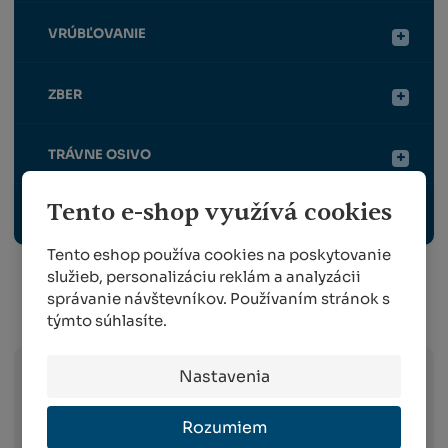
VRÚBĽOVANIE
ZBER
TRÁVNE OSIVO
Tento e-shop využívá cookies
OCHRANNÉ PRACOVNÉ POMÔCKY
Tento eshop používa cookies na poskytovanie
služieb, personalizáciu reklám a analyzácii
správanie návštevníkov. Používaním stránok s
Info o preprave:
týmto súhlasíte.
Nastavenia
Slovak Parcel Service –
doručenie do 3
pracovných dni od objednania na celom
Rozumiem
území Slovenska (platí v prípade spôsobu