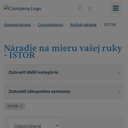
Vyhledat
ISTOR
Úvodná strana
Ovocinárstvo
Ručné náradie
Náradie na mieru vašej ruky
- ISTOR
Zobraziť ďalší kategórie
Zobraziť nákupného asistenta
ISTOR
Řazení
Obrázkový
Tabuľko
Ria