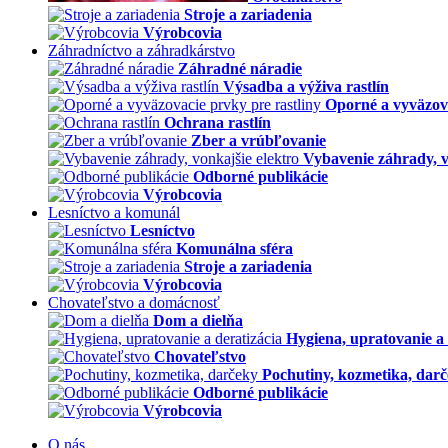
Stroje a zariadenia
Výrobcovia
Záhradníctvo a záhradkárstvo
Záhradné náradie
Výsadba a výživa rastlín
Oporné a vyväzova
Ochrana rastlín
Zber a vrúbľovanie
Vybavenie záhrady, v
Odborné publikácie
Výrobcovia
Lesníctvo a komunál
Lesníctvo
Komunálna sféra
Stroje a zariadenia
Výrobcovia
Chovateľstvo a domácnosť
Dom a dielňa
Hygiena, upratovanie a 
Chovateľstvo
Pochutiny, kozmetika, dar
Odborné publikácie
Výrobcovia
O nás