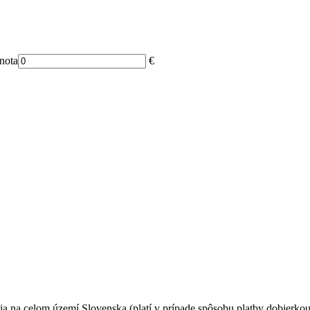
nota
€
ia na celom území Slovenska (platí v prípade spôsobu platby dobierko