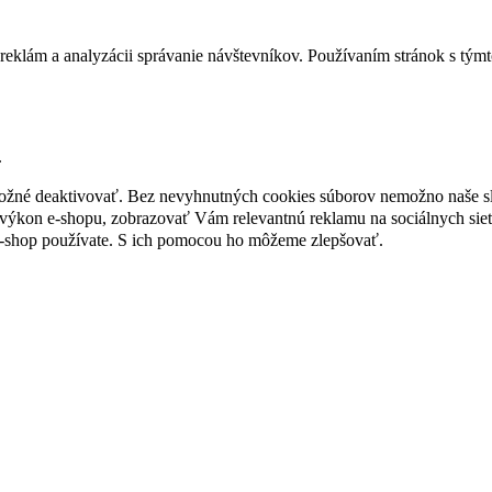
reklám a analyzácii správanie návštevníkov. Používaním stránok s týmto
.
 možné deaktivovať. Bez nevyhnutných cookies súborov nemožno naše s
ýkon e-shopu, zobrazovať Vám relevantnú reklamu na sociálnych sieť
e-shop používate. S ich pomocou ho môžeme zlepšovať.