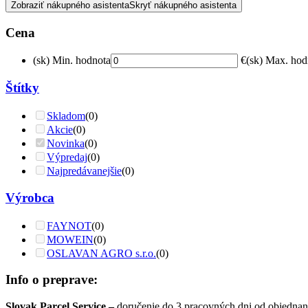
Zobraziť nákupného asistenta
Skryť nákupného asistenta
Cena
(sk) Min. hodnota
€
(sk) Max. hod
Štítky
Skladom
(0)
Akcie
(0)
Novinka
(0)
Výpredaj
(0)
Najpredávanejšie
(0)
Výrobca
FAYNOT
(0)
MOWEIN
(0)
OSLAVAN AGRO s.r.o.
(0)
Info o preprave:
Slovak Parcel Service –
doručenie do 3 pracovných dni od objednan