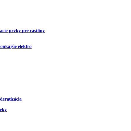
cie prvky pre rastliny
onkajšie elektro
deratizácia
čeky