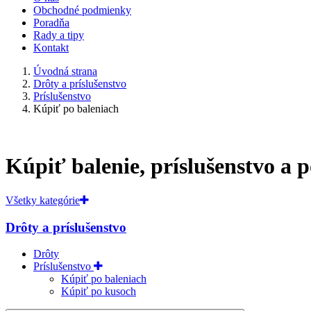
Obchodné podmienky
Poradňa
Rady a tipy
Kontakt
Úvodná strana
Drôty a príslušenstvo
Príslušenstvo
Kúpiť po baleniach
Kúpiť balenie, príslušenstvo a 
Všetky kategórie
Drôty a príslušenstvo
Drôty
Príslušenstvo
Kúpiť po baleniach
Kúpiť po kusoch