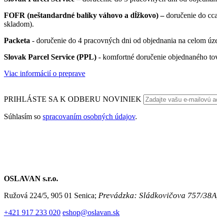
FOFR (neštandardné balíky váhovo a dĺžkovo) –
doručenie do cc
skladom).
Packeta
- doručenie do 4 pracovných dni od objednania na celom úze
Slovak Parcel Service (PPL)
- komfortné doručenie objednaného to
Viac informácií o preprave
PRIHLÁSTE SA K ODBERU NOVINIEK
Súhlasím so
spracovaním osobných údajov
.
OSLAVAN s.r.o.
Prevádzka: Sládkovičova 757/38A
Ružová 224/5, 905 01 Senica;
+421 917 233 020
eshop@oslavan.sk