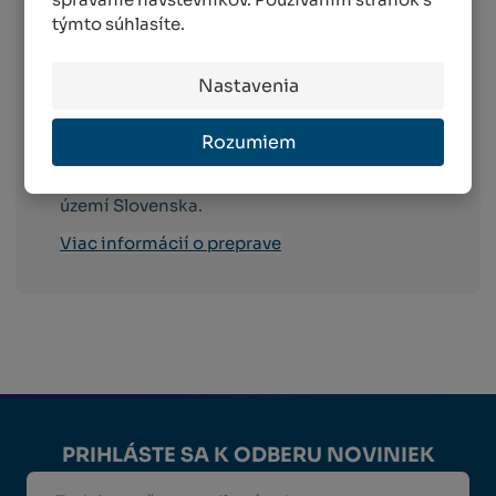
skladom).
týmto súhlasíte.
Packeta
- doručenie do 4 pracovných dni od
objednania na celom území Slovenska (platí
Nastavenia
v prípade spôsobu platby dobierkou a GP
webpay).
Rozumiem
Slovak Parcel Service (PPL)
- komfortné
doručenie objednaného tovaru na celom
území Slovenska.
Viac informácií o preprave
PRIHLÁSTE SA K ODBERU NOVINIEK