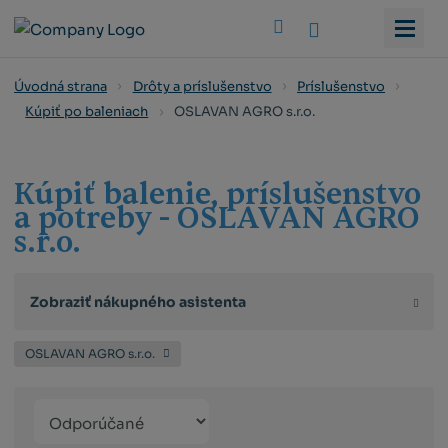
Vyhledat
Úvodná strana
Drôty a príslušenstvo
Príslušenstvo
OSLAVAN AGRO s.r.o.
Kúpiť po baleniach
Kúpiť balenie, príslušenstvo
a potreby - OSLAVAN AGRO
s.r.o.
Zobraziť nákupného asistenta
OSLAVAN AGRO s.r.o.
Řazení
Obrázkový
Tabuľko
Ria
produktů