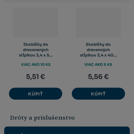
výpis
výpis
výp
Skobičky do
Skobičky do
drevenených
drevenných
stĺpikov 3,4 x 5...
stĺpikov 3,4 x 40...
VIAC AKO 10 KS
VIAC AKO 5 KS
5,51 €
5,56 €
KÚPIŤ
KÚPIŤ
Drôty a príslušenstvo