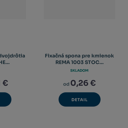
dvojdrôtia
Fixačná spona pre kmienok
E...
REMA 1003 STOC...
SKLADOM
 €
0,26 €
od
DETAIL