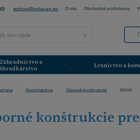
20
eshop@oslavan.sk
O nás
Obchodné podmienky
P
VYHLEDAT
Záhradníctvo a
Lesníctvo a ko
áhradkárstvo
REMA
strana
Ovocinárstvo
Oporné konštrukcie
orné konštrukcie pr