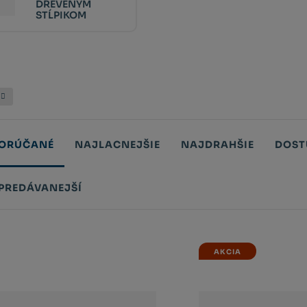
DREVENÝM
STĹPIKOM
ORÚČANÉ
NAJLACNEJŠIE
NAJDRAHŠIE
DOST
PREDÁVANEJŠÍ
tů
AKCIA