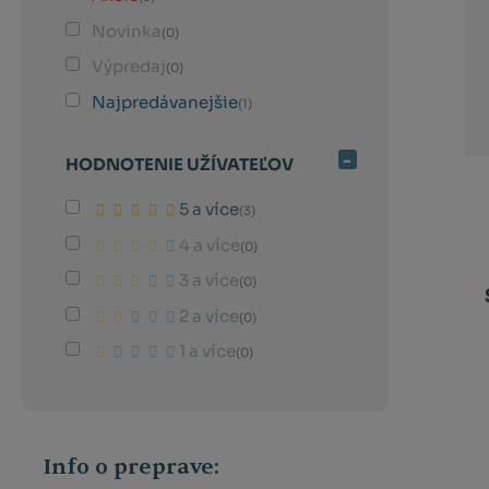
Novinka
(0)
Výpredaj
(0)
Najpredávanejšie
(1)
HODNOTENIE UŽÍVATEĽOV
5 a více
(3)
4 a více
(0)
3 a více
(0)
2 a více
(0)
1 a více
(0)
Info o preprave: