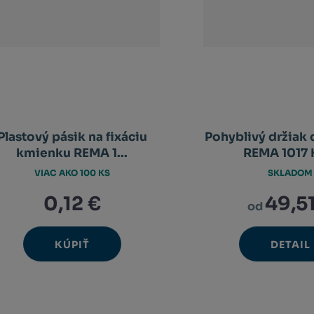
Plastový pásik na fixáciu
Pohyblivý držiak 
kmienku REMA 1...
REMA 1017 H
VIAC AKO 100 KS
SKLADOM
0,12 €
49,51
od
KÚPIŤ
DETAIL
Ks
Navýšit
Změnit
Snížit
množství
počet
množství