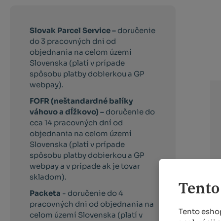
Slovak Parcel Service –
doručenie
do 3 pracovných dni od
objednania na celom území
Slovenska (platí v prípade
spôsobu platby dobierkou a GP
webpay).
FOFR (neštandardné balíky
váhovo a dĺžkovo) –
doručenie do
cca 14 pracovných dní od
objednania na celom území
Slovenska (platí v prípade
spôsobu platby dobierkou a GP
webpay a v prípade ak je tovar
skladom).
Tento
Packeta
- doručenie do 4
pracovných dni od objednania na
Tento eshop
celom území Slovenska (platí v