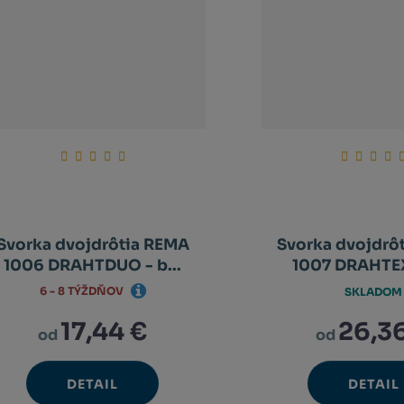
Svorka dvojdrôtia REMA
Svorka dvojdrô
1006 DRAHTDUO - b...
1007 DRAHTEX 
6 - 8 TÝŽDŇOV
SKLADOM
17,44 €
26,3
od
od
DETAIL
DETAIL