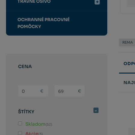
TRÁVNE OSIVO
OCHRANNÉ PRACOVNÉ
POMÔCKY
REMA
ODP
CENA
NAJ
(sk) Min. hodnota
(sk) Max. hodnota
€
€
Řazení
produk
ŠTÍTKY
Skladom
(52)
Akcie
(3)