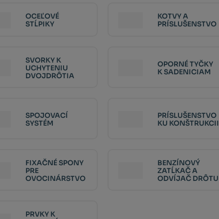
OCEĽOVÉ
KOTVY A
STĹPIKY
PRÍSLUŠENSTVO
SVORKY K
OPORNÉ TYČKY
UCHYTENIU
K SADENICIAM
DVOJDRÔTIA
SPOJOVACÍ
PRÍSLUŠENSTVO
SYSTÉM
KU KONŠTRUKCII
FIXAČNÉ SPONY
BENZÍNOVÝ
PRE
ZATĹKAČ A
OVOCINÁRSTVO
ODVÍJAČ DRÔTU
PRVKY K