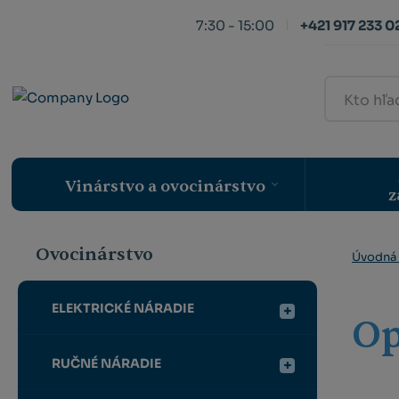
7:30 - 15:00
+421 917 233 0
Kto
hľadá,
ten
nájde
Vinárstvo a ovocinárstvo
z
Ovocinárstvo
Úvodná 
ELEKTRICKÉ NÁRADIE
Op
RUČNÉ NÁRADIE