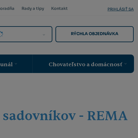
oradňa
Rady a tipy
Kontakt
PRIHLÁSIŤ SA
RÝCHLA OBJEDNÁVKA
munál
Chovateľstvo a domácnosť
e sadovníkov - REMA