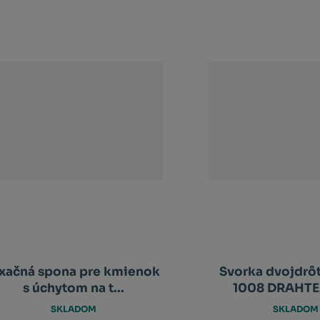
ixačná spona pre kmienok
Svorka dvojdrô
s úchytom na t...
1008 DRAHTEX 
SKLADOM
SKLADOM