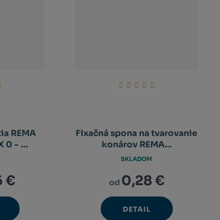
tia REMA
Fixačná spona na tvarovanie
0 - ...
konárov REMA...
SKLADOM
6 €
0,28 €
od
DETAIL