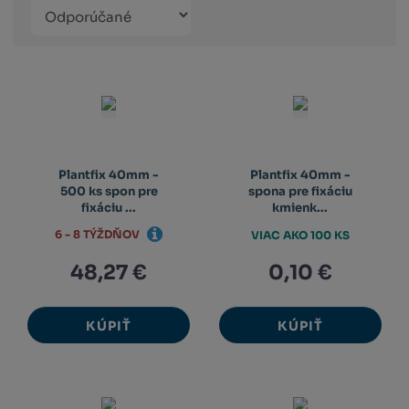
Řazení
Obrázkový
Tabuľko
Ria
produktů
výpis
výpis
výp
Plantfix 40mm -
Plantfix 40mm -
500 ks spon pre
spona pre fixáciu
fixáciu ...
kmienk...
6 - 8 TÝŽDŇOV
VIAC AKO 100 KS
48,27 €
0,10 €
KÚPIŤ
KÚPIŤ