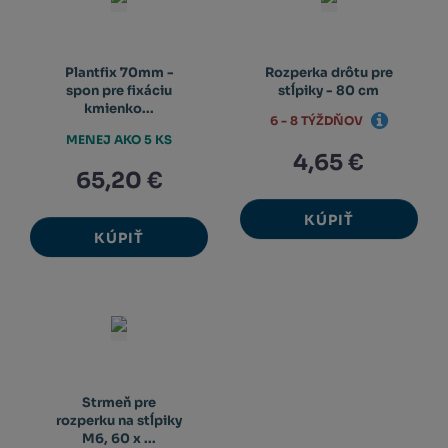
Plantfix 70mm -
Rozperka drôtu pre
spon pre fixáciu
stĺpiky - 80 cm
kmienko...
6 - 8 TÝŽDŇOV
MENEJ AKO 5 KS
4,65 €
65,20 €
KÚPIŤ
KÚPIŤ
Strmeň pre
rozperku na stĺpiky
M6, 60 x ...