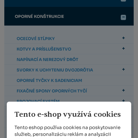
OPORNÉ KONŠTRUKCIE
OCEĽOVÉ STĹPIKY
KOTVY A PRÍSLUŠENSTVO
NAPÍNACÍ A NEREZOVÝ DRÔT
SVORKY K UCHYTENIU DVOJDRÔTIA
OPORNÉ TYČKY K SADENICIAM
FIXAČNÉ SPONY OPORNÝCH TYČÍ
SPOJOVACÍ SYSTÉM
PRÍSLUŠENSTVO KU KONŠTRUKCII
Tento e-shop využívá cookies
SPONY NA UCHYTENIE KMIENKOV
Tento eshop používa cookies na poskytovanie
FIXAČNÉ SPONY PRE OVOCINÁRSTVO
služieb, personalizáciu reklám a analyzácii