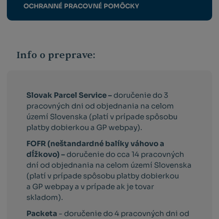
OCHRANNÉ PRACOVNÉ POMÔCKY
Info o preprave:
Slovak Parcel Service –
doručenie do 3
pracovných dni od objednania na celom
území Slovenska (platí v prípade spôsobu
platby dobierkou a GP webpay).
FOFR (neštandardné balíky váhovo a
dĺžkovo) –
doručenie do cca 14 pracovných
dní od objednania na celom území Slovenska
(platí v prípade spôsobu platby dobierkou
a GP webpay a v prípade ak je tovar
skladom).
Packeta
- doručenie do 4 pracovných dni od