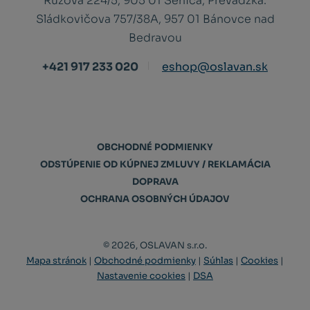
Ružová 224/5, 905 01 Senica;
Prevádzka:
Sládkovičova 757/38A, 957 01 Bánovce nad
Bedravou
+421 917 233 020
eshop@oslavan.sk
OBCHODNÉ PODMIENKY
ODSTÚPENIE OD KÚPNEJ ZMLUVY / REKLAMÁCIA
DOPRAVA
OCHRANA OSOBNÝCH ÚDAJOV
© 2026, OSLAVAN s.r.o.
Mapa stránok
|
Obchodné podmienky
|
Súhlas
|
Cookies
|
Nastavenie cookies
|
DSA