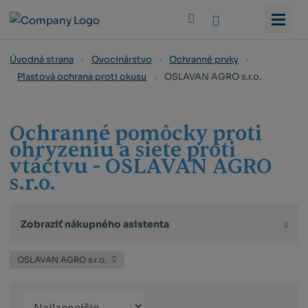
Vyhledat
Úvodná strana
Ovocinárstvo
Ochranné prvky
OSLAVAN AGRO s.r.o.
Plastová ochrana proti okusu
Ochranné pomôcky proti
ohryzeniu a siete proti
vtáctvu - OSLAVAN AGRO
s.r.o.
Zobraziť nákupného asistenta
OSLAVAN AGRO s.r.o.
Řazení