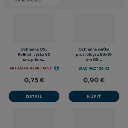
Obrázkový
Tabuľko
Ria
produktů
výpis
výpis
výp
Ochranka OSL
Ochranná sieťka
Rollnet, výška 80
proti ohryzu 60x19
cm, priem...
cm OS...
AKTUÁLNE VYPREDANÉ
VIAC AKO 100 KS
0,75 €
0,90 €
DETAIL
KÚPIŤ