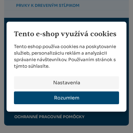
PRVKY K DREVENÝM STĹPIKOM
POMÔCKY K VYVÄZOVANIU
Tento e-shop využívá cookies
POSTREKOVAČE
Tento eshop používa cookies na poskytovanie
služieb, personalizáciu reklám a analyzácii
správanie návštevníkov. Používaním stránok s
VRÚBĽOVANIE
týmto súhlasíte.
ZBER
Nastavenia
Rozumiem
TRÁVNE OSIVO
OCHRANNÉ PRACOVNÉ POMÔCKY