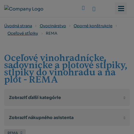
Vyhledat
Úvodná strana
Ovocinárstvo
Oporné konštrukcie
REMA
Oceľové stĺpiky
Oceľové vinohradnícke,
sadovnícke a plotové stĺpiky,
stĺpiky do vinohradu a na
plot - REMA
Zobraziť ďalší kategórie
Zobraziť nákupného asistenta
REMA