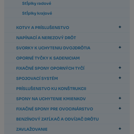
Stĺpiky radové
Stĺpiky krajové
KOTVY A PRÍSLUŠENSTVO
NAPÍNACÍ A NEREZOVÝ DRÔT
SVORKY K UCHYTENIU DVOJDRÔTIA
OPORNÉ TYČKY K SADENICIAM
FIXAČNÉ SPONY OPORNÝCH TYČÍ
SPOJOVACÍ SYSTÉM
PRÍSLUŠENSTVO KU KONŠTRUKCII
SPONY NA UCHYTENIE KMIENKOV
FIXAČNÉ SPONY PRE OVOCINÁRSTVO
BENZÍNOVÝ ZATĹKAČ A ODVÍJAČ DRÔTU
ZAVLAŽOVANIE