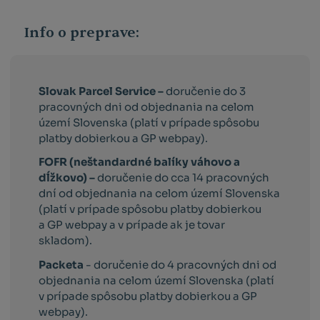
Info o preprave:
Slovak Parcel Service –
doručenie do 3
pracovných dni od objednania na celom
území Slovenska (platí v prípade spôsobu
platby dobierkou a GP webpay).
FOFR (neštandardné balíky váhovo a
dĺžkovo) –
doručenie do cca 14 pracovných
dní od objednania na celom území Slovenska
(platí v prípade spôsobu platby dobierkou
a GP webpay a v prípade ak je tovar
skladom).
Packeta
- doručenie do 4 pracovných dni od
objednania na celom území Slovenska (platí
v prípade spôsobu platby dobierkou a GP
webpay).