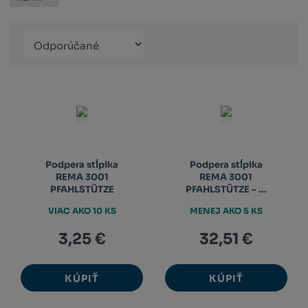
Řazení
Obrázkový
Tabuľko
Ria
produktů
výpis
výpis
výp
Podpera stĺpika
Podpera stĺpika
REMA 3001
REMA 3001
PFAHLSTÜTZE
PFAHLSTÜTZE - ...
VIAC AKO 10 KS
MENEJ AKO 5 KS
3,25 €
32,51 €
KÚPIŤ
KÚPIŤ