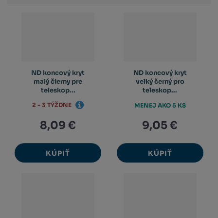
výpis
výpis
výp
ND koncový kryt
ND koncový kryt
malý čierny pre
velký černý pro
teleskop...
teleskop...
2 - 3 TÝŽDNE
MENEJ AKO 5 KS
8,09 €
9,05 €
KÚPIŤ
KÚPIŤ