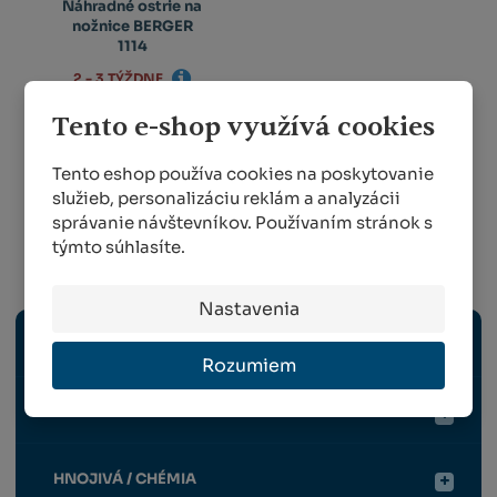
Náhradné ostrie na
nožnice BERGER
1114
2 - 3 TÝŽDNE
Tento e-shop využívá cookies
8,19 €
od
Tento eshop používa cookies na poskytovanie
DETAIL
služieb, personalizáciu reklám a analyzácii
správanie návštevníkov. Používaním stránok s
týmto súhlasíte.
Ovocinárstvo
Nastavenia
ELEKTRICKÉ NÁRADIE
Rozumiem
RUČNÉ NÁRADIE
HNOJIVÁ / CHÉMIA