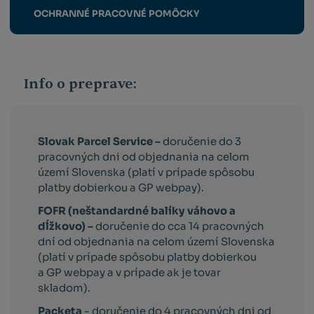
OCHRANNÉ PRACOVNÉ POMÔCKY
Info o preprave:
Slovak Parcel Service –
doručenie do 3
pracovných dni od objednania na celom
území Slovenska (platí v prípade spôsobu
platby dobierkou a GP webpay).
FOFR (neštandardné balíky váhovo a
dĺžkovo) –
doručenie do cca 14 pracovných
dní od objednania na celom území Slovenska
(platí v prípade spôsobu platby dobierkou
a GP webpay a v prípade ak je tovar
skladom).
Packeta
- doručenie do 4 pracovných dni od