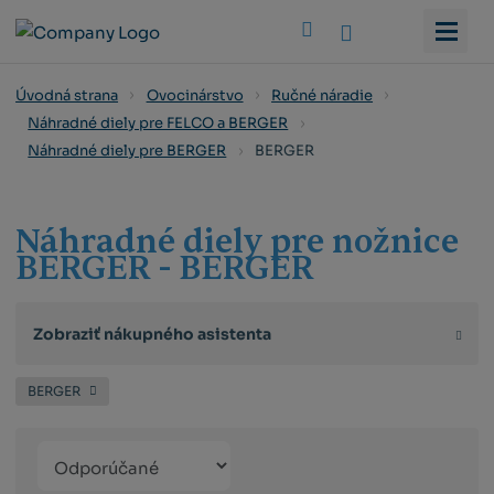
Vyhledat
Úvodná strana
Ovocinárstvo
Ručné náradie
Náhradné diely pre FELCO a BERGER
BERGER
Náhradné diely pre BERGER
Náhradné diely pre nožnice
BERGER - BERGER
Zobraziť nákupného asistenta
BERGER
Řazení
Obrázkový
Tabuľko
Ria
produktů