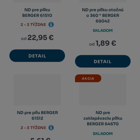
ND pre pílku
ND pre pílku otočnú
BERGER 61510
o 360 ° BERGER
69042
2 - 3 TÝŽDNE
SKLADOM
22,95 €
od
1,89 €
od
DETAIL
DETAIL
AKCIA
ND pre pílu BERGER
ND pre
61512
zaklapávaciu pílku
BERGER 64670
2 - 3 TÝŽDNE
SKLADOM