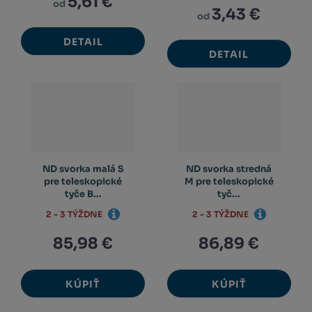
5,61 €
od
3,43 €
od
DETAIL
DETAIL
ND svorka malá S
ND svorka stredná
pre teleskopické
M pre teleskopické
tyče B...
tyč...
2 - 3 TÝŽDNE
2 - 3 TÝŽDNE
85,98 €
86,89 €
KÚPIŤ
KÚPIŤ