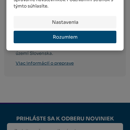
skladom).
týmto súhlasíte.
Packeta
- doručenie do 4 pracovných dni od
objednania na celom území Slovenska (platí
Nastavenia
v prípade spôsobu platby dobierkou a GP
webpay).
Rozumiem
Slovak Parcel Service (PPL)
- komfortné
doručenie objednaného tovaru na celom
území Slovenska.
Viac informácií o preprave
PRIHLÁSTE SA K ODBERU NOVINIEK