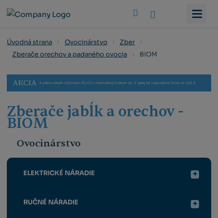
Vyhledat
Úvodná strana
Ovocinárstvo
Zber
BIOM
Zberače orechov a padaného ovocia
Zberače jabĺk a orechov -
BIOM
Ovocinárstvo
ELEKTRICKÉ NÁRADIE
RUČNÉ NÁRADIE