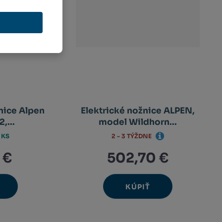
nice Alpen
Elektrické nožnice ALPEN,
,...
model Wildhorn...
2 - 3 TÝŽDNE
 KS
 €
502,70 €
KÚPIŤ
Ks
avýšit
Navýšit
nit
Změnit
ížit
Snížit
nožství
množství
et
počet
nožství
množství