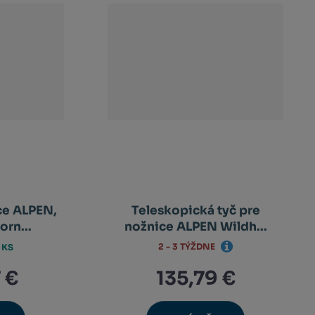
ce ALPEN,
Teleskopická tyč pre
rn...
nožnice ALPEN Wildh...
2 - 3 TÝŽDNE
 KS
 €
135,79 €