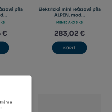
ťazová píla
Elektrická mini reťazová píla
...
ALPEN, mod...
 KS
MENEJ AKO 5 KS
 €
283,02 €
KÚPIŤ
Ks
avýšit
Navýšit
nit
Změnit
ížit
Snížit
nožství
množství
et
počet
nožství
množství
eklám a
e.