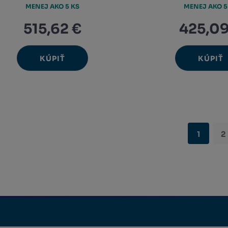
MENEJ AKO 5 KS
MENEJ AKO 5
515,62 €
425,09
KÚPIŤ
KÚPIŤ
Ks
Ks
Navýšit
N
Změnit
Změ
Snížit
Sn
množství
m
počet
poč
množství
m
1
2