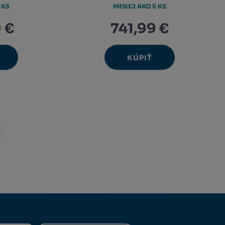
 KS
MENEJ AKO 5 KS
 €
741,99 €
KÚPIŤ
Ks
avýšit
Navýšit
nit
Změnit
ížit
Snížit
nožství
množství
et
počet
nožství
množství