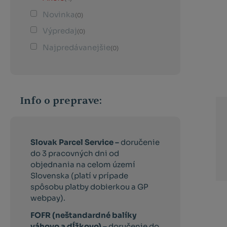
Novinka
(0)
Výpredaj
(0)
Najpredávanejšie
(0)
Info o preprave:
Slovak Parcel Service –
doručenie
do 3 pracovných dni od
objednania na celom území
Slovenska (platí v prípade
spôsobu platby dobierkou a GP
webpay).
FOFR (neštandardné balíky
váhovo a dĺžkovo) –
doručenie do