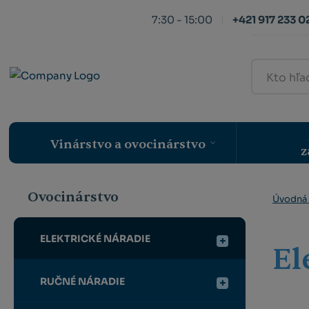
7:30 - 15:00
+421 917 233 0
Kto
hľadá,
ten
nájde
Vinárstvo a ovocinárstvo
z
Ovocinárstvo
Úvodná 
ELEKTRICKÉ NÁRADIE
El
RUČNÉ NÁRADIE