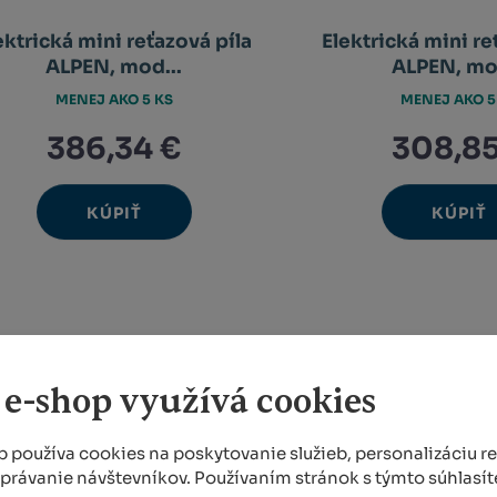
ektrická mini reťazová píla
Elektrická mini re
ALPEN, mod...
ALPEN, mod
MENEJ AKO 5 KS
MENEJ AKO 5
386,34 €
308,85
KÚPIŤ
KÚPIŤ
Ks
Ks
Navýšit
N
Změnit
Změ
Snížit
Sn
množství
m
počet
poč
množství
m
 e-shop využívá cookies
 používa cookies na poskytovanie služieb, personalizáciu r
správanie návštevníkov. Používaním stránok s týmto súhlasít