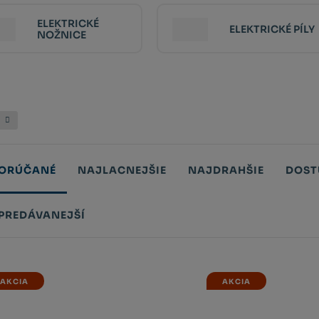
ELEKTRICKÉ
ELEKTRICKÉ PÍLY
NOŽNICE
N
ORÚČANÉ
NAJLACNEJŠIE
NAJDRAHŠIE
DOST
PREDÁVANEJŠÍ
tů
AKCIA
AKCIA