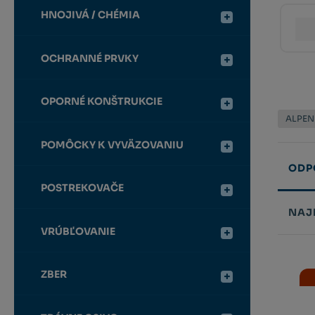
HNOJIVÁ / CHÉMIA
OCHRANNÉ PRVKY
OPORNÉ KONŠTRUKCIE
ALPE
POMÔCKY K VYVÄZOVANIU
ODP
POSTREKOVAČE
NAJ
VRÚBĽOVANIE
Řazení
produk
ZBER