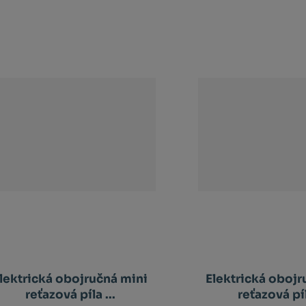
lektrická obojručná mini
Elektrická obojr
reťazová píla ...
reťazová píl