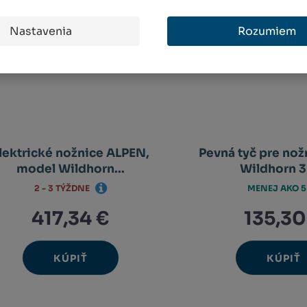
Nastavenia
Rozumiem
lektrické nožnice ALPEN,
Pevná tyč pre nož
model Wildhorn...
Wildhorn 32
2 - 3 TÝŽDNE
MENEJ AKO 5
417,34 €
135,30
KÚPIŤ
KÚPIŤ
Ks
Ks
Navýšit
N
Změnit
Změ
Snížit
Sn
množství
m
počet
poč
množství
m