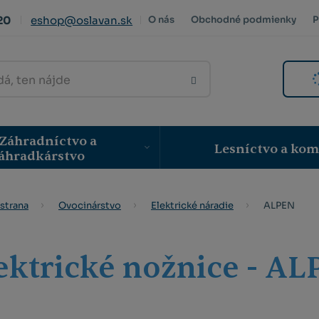
20
eshop@oslavan.sk
O nás
Obchodné podmienky
P
VYHLEDAT
Záhradníctvo a
Lesníctvo a ko
áhradkárstvo
ALPEN
strana
Ovocinárstvo
Elektrické náradie
ektrické nožnice - A