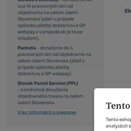
cca 14 pracovných dní od
El
objednania na celom území
Slovenska (platí v prípade
spôsobu platby dobierkou a GP
webpay a v prípade ak je tovar
skladom).
Packeta
- doručenie do 4
pracovných dni od objednania na
celom území Slovenska (platí v
prípade spôsobu platby
dobierkou a GP webpay).
Slovak Parcel Service (PPL)
- komfortné doručenie
objednaného tovaru na celom
území Slovenska.
Tento
Viac informácií o preprave
Tento eshop
analyzácii 