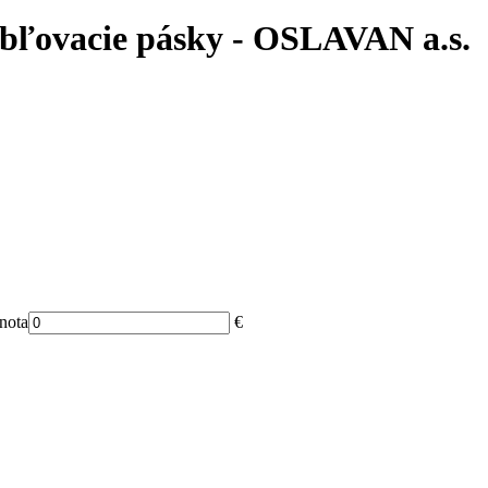
rúbľovacie pásky - OSLAVAN a.s.
nota
€