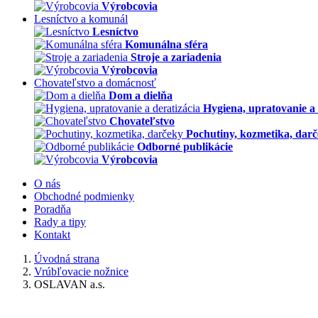
Výrobcovia
Lesníctvo a komunál
Lesníctvo
Komunálna sféra
Stroje a zariadenia
Výrobcovia
Chovateľstvo a domácnosť
Dom a dielňa
Hygiena, upratovanie a 
Chovateľstvo
Pochutiny, kozmetika, dar
Odborné publikácie
Výrobcovia
O nás
Obchodné podmienky
Poradňa
Rady a tipy
Kontakt
Úvodná strana
Vrúbľovacie nožnice
OSLAVAN a.s.