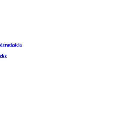
deratizácia
čeky