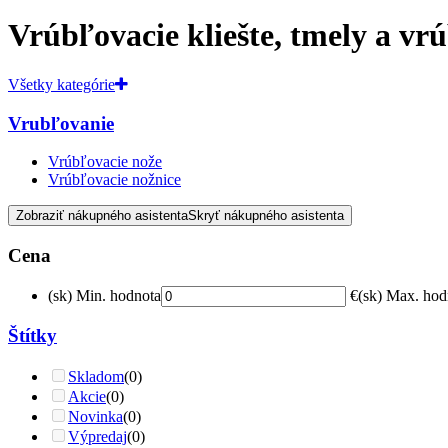
Vrúbľovacie kliešte, tmely a v
Všetky kategórie
Vrubľovanie
Vrúbľovacie nože
Vrúbľovacie nožnice
Zobraziť nákupného asistenta
Skryť nákupného asistenta
Cena
(sk) Min. hodnota
€
(sk) Max. hod
Štítky
Skladom
(0)
Akcie
(0)
Novinka
(0)
Výpredaj
(0)