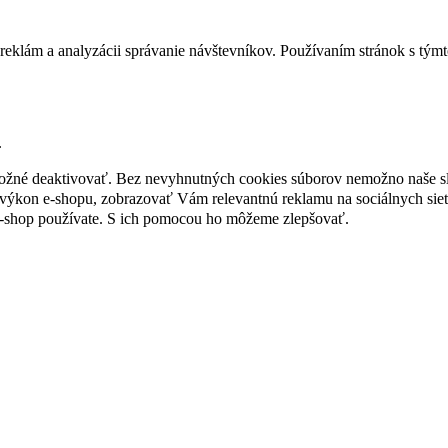
reklám a analyzácii správanie návštevníkov. Používaním stránok s týmto
.
 možné deaktivovať. Bez nevyhnutných cookies súborov nemožno naše s
ýkon e-shopu, zobrazovať Vám relevantnú reklamu na sociálnych sieť
e-shop používate. S ich pomocou ho môžeme zlepšovať.