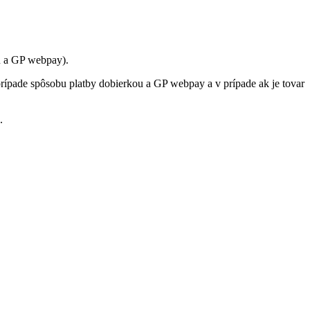
u a GP webpay).
rípade spôsobu platby dobierkou a GP webpay a v prípade ak je tovar
.