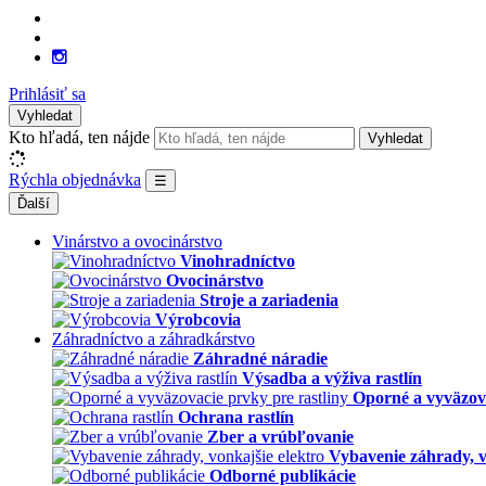
Prihlásiť sa
Vyhledat
Kto hľadá, ten nájde
Vyhledat
Rýchla objednávka
☰
Ďalší
Vinárstvo a ovocinárstvo
Vinohradníctvo
Ovocinárstvo
Stroje a zariadenia
Výrobcovia
Záhradníctvo a záhradkárstvo
Záhradné náradie
Výsadba a výživa rastlín
Oporné a vyväzova
Ochrana rastlín
Zber a vrúbľovanie
Vybavenie záhrady, v
Odborné publikácie