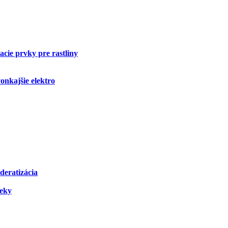
cie prvky pre rastliny
onkajšie elektro
deratizácia
čeky