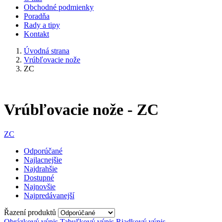
Obchodné podmienky
Poradňa
Rady a tipy
Kontakt
Úvodná strana
Vrúbľovacie nože
ZC
Vrúbľovacie nože - ZC
ZC
Odporúčané
Najlacnejšie
Najdrahšie
Dostupné
Najnovšie
Najpredávanejší
Řazení produktů
Obrázkový výpis
Tabuľkový výpis
Riadkový výpis