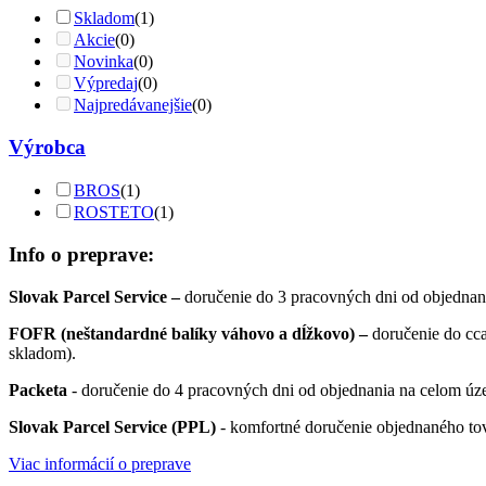
Skladom
(1)
Akcie
(0)
Novinka
(0)
Výpredaj
(0)
Najpredávanejšie
(0)
Výrobca
BROS
(1)
ROSTETO
(1)
Info o preprave:
Slovak Parcel Service –
doručenie do 3 pracovných dni od objednan
FOFR (neštandardné balíky váhovo a dĺžkovo) –
doručenie do cc
skladom).
Packeta
- doručenie do 4 pracovných dni od objednania na celom úze
Slovak Parcel Service (PPL)
- komfortné doručenie objednaného to
Viac informácií o preprave