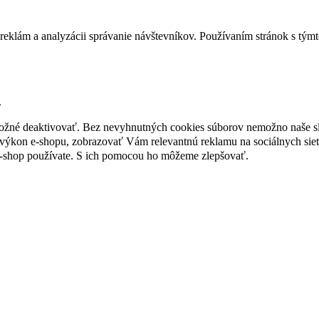
reklám a analyzácii správanie návštevníkov. Používaním stránok s týmto
.
 možné deaktivovať. Bez nevyhnutných cookies súborov nemožno naše s
ýkon e-shopu, zobrazovať Vám relevantnú reklamu na sociálnych sieť
e-shop používate. S ich pomocou ho môžeme zlepšovať.