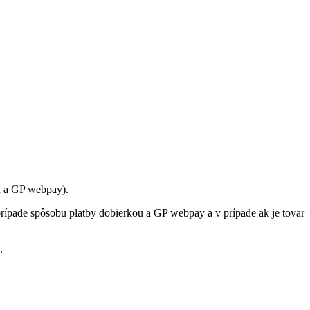
u a GP webpay).
rípade spôsobu platby dobierkou a GP webpay a v prípade ak je tovar
.