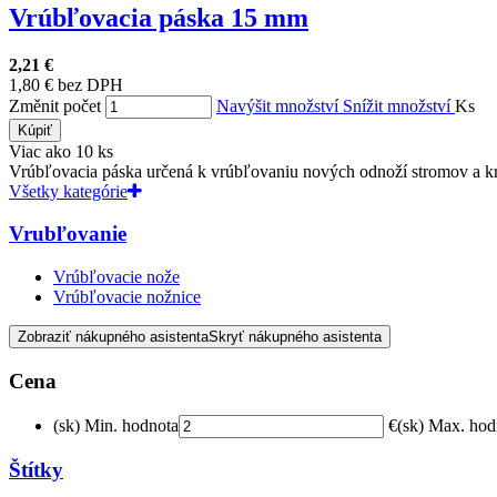
Vrúbľovacia páska 15 mm
2,21 €
1,80 € bez DPH
Změnit počet
Navýšit množství
Snížit množství
Ks
Kúpiť
Viac ako 10 ks
Vrúbľovacia páska určená k vrúbľovaniu nových odnoží stromov a krí
Všetky kategórie
Vrubľovanie
Vrúbľovacie nože
Vrúbľovacie nožnice
Zobraziť nákupného asistenta
Skryť nákupného asistenta
Cena
(sk) Min. hodnota
€
(sk) Max. hod
Štítky