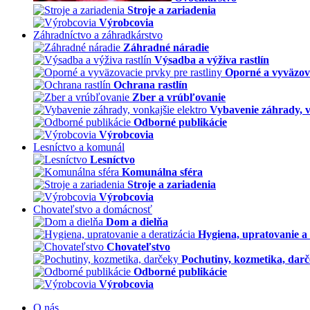
Stroje a zariadenia
Výrobcovia
Záhradníctvo a záhradkárstvo
Záhradné náradie
Výsadba a výživa rastlín
Oporné a vyväzova
Ochrana rastlín
Zber a vrúbľovanie
Vybavenie záhrady, v
Odborné publikácie
Výrobcovia
Lesníctvo a komunál
Lesníctvo
Komunálna sféra
Stroje a zariadenia
Výrobcovia
Chovateľstvo a domácnosť
Dom a dielňa
Hygiena, upratovanie a 
Chovateľstvo
Pochutiny, kozmetika, dar
Odborné publikácie
Výrobcovia
O nás