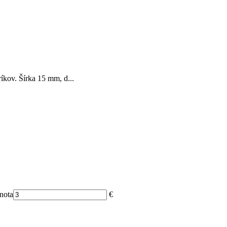
kov. Šírka 15 mm, d...
nota
€