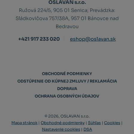
OSLAVAN s.r.o.
Ružová 224/5, 905 01 Senica;
Prevádzka:
Sládkovičova 757/38A, 957 01 Bánovce nad
Bedravou
+421 917 233 020
eshop@oslavan.sk
OBCHODNÉ PODMIENKY
ODSTÚPENIE OD KÚPNEJ ZMLUVY / REKLAMÁCIA
DOPRAVA
OCHRANA OSOBNÝCH ÚDAJOV
© 2026, OSLAVAN s.r.o.
Mapa stránok
|
Obchodné podmienky
|
Súhlas
|
Cookies
|
Nastavenie cookies
|
DSA