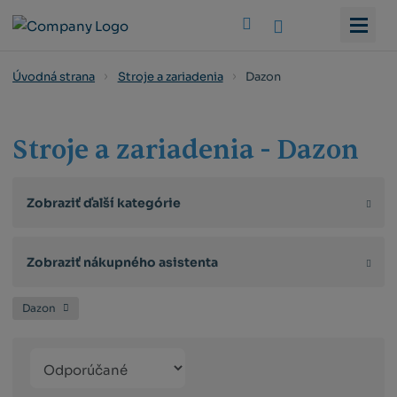
Vyhledat
Dazon
Úvodná strana
Stroje a zariadenia
Stroje a zariadenia - Dazon
Zobraziť ďalší kategórie
Zobraziť nákupného asistenta
Dazon
Řazení
Obrázkový
Tabuľko
Ria
produktů
výpis
výpis
výp