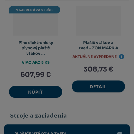
NAJPREDÁVANEJŠIE
Plne elektronický
Plašič vtákov a
plynový plašič
zveri - ZON MARK 4
vtákov ...
AKTUÁLNE VYPREDANÉ
VIAC AKO 5 KS
308,73 €
507,99 €
DETAIL
KÚPIŤ
Stroje a zariadenia
PLAŠIČE VTÁKOV A ZVERI