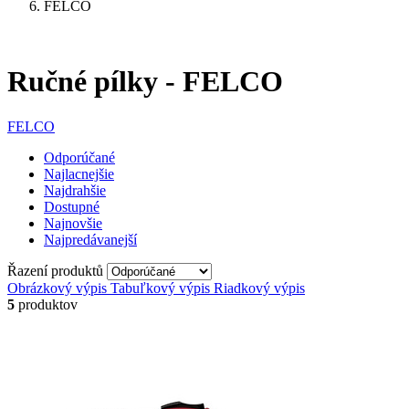
FELCO
Ručné pílky - FELCO
FELCO
Odporúčané
Najlacnejšie
Najdrahšie
Dostupné
Najnovšie
Najpredávanejší
Řazení produktů
Obrázkový výpis
Tabuľkový výpis
Riadkový výpis
5
produktov