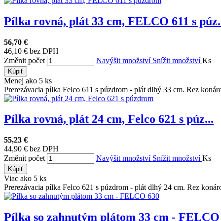
Pílka rovná, plát 33 cm, FELCO 611 s púz.
56,70 €
46,10 € bez DPH
Změnit počet
Navýšit množství
Snížit množství
Ks
Kúpiť
Menej ako 5 ks
Prerezávacia pílka Felco 611 s púzdrom - plát dlhý 33 cm. Rez konáro
Pílka rovná, plát 24 cm, Felco 621 s púz...
55,23 €
44,90 € bez DPH
Změnit počet
Navýšit množství
Snížit množství
Ks
Kúpiť
Viac ako 5 ks
Prerezávacia pílka Felco 621 s púzdrom - plát dlhý 24 cm. Rez konáro
Pílka so zahnutým plátom 33 cm - FELCO 6