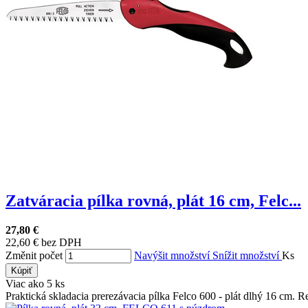
Zatváracia pílka rovná, plát 16 cm, Felc...
27,80 €
22,60 € bez DPH
Změnit počet
Navýšit množství
Snížit množství
Ks
Kúpiť
Viac ako 5 ks
Praktická skladacia prerezávacia pílka Felco 600 - plát dlhý 16 cm. R