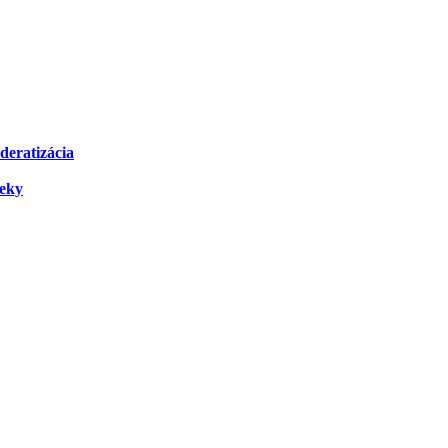
deratizácia
čeky