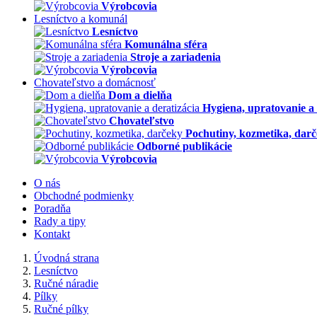
Výrobcovia
Lesníctvo a komunál
Lesníctvo
Komunálna sféra
Stroje a zariadenia
Výrobcovia
Chovateľstvo a domácnosť
Dom a dielňa
Hygiena, upratovanie a 
Chovateľstvo
Pochutiny, kozmetika, dar
Odborné publikácie
Výrobcovia
O nás
Obchodné podmienky
Poradňa
Rady a tipy
Kontakt
Úvodná strana
Lesníctvo
Ručné náradie
Pílky
Ručné pílky