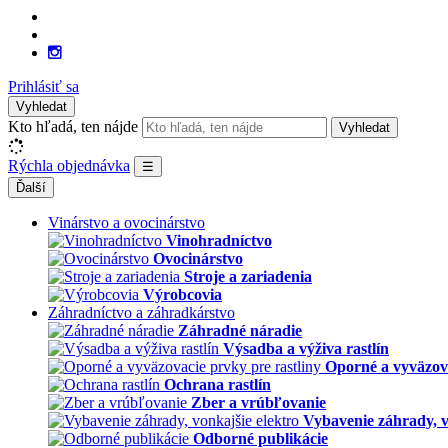
Prihlásiť sa
Vyhledat
Kto hľadá, ten nájde
Vyhledat
Rýchla objednávka
☰
Ďalší
Vinárstvo a ovocinárstvo
Vinohradníctvo
Ovocinárstvo
Stroje a zariadenia
Výrobcovia
Záhradníctvo a záhradkárstvo
Záhradné náradie
Výsadba a výživa rastlín
Oporné a vyväzova
Ochrana rastlín
Zber a vrúbľovanie
Vybavenie záhrady, v
Odborné publikácie