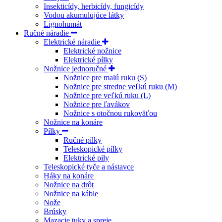
Insekticídy, herbicídy, fungicídy
Vodou akumulujúce látky
Lignohumát
Ručné náradie
Elektrické náradie
Elektrické nožnice
Elektrické pílky
Nožnice jednoručné
Nožnice pre malú ruku (S)
Nožnice pre stredne veľkú ruku (M)
Nožnice pre veľkú ruku (L)
Nožnice pre ľavákov
Nožnice s otočnou rukoväťou
Nožnice na konáre
Pílky
Ručné pílky
Teleskopické pílky
Elektrické pily
Teleskopické tyče a nástavce
Háky na konáre
Nožnice na drôt
Nožnice na káble
Nože
Brúsky
Mazacie tuky a spreje