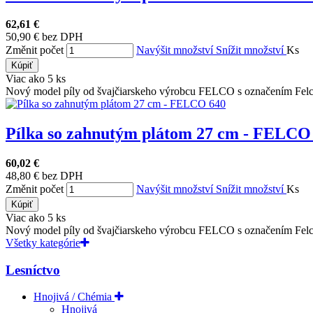
62,61 €
50,90 € bez DPH
Změnit počet
Navýšit množství
Snížit množství
Ks
Kúpiť
Viac ako 5 ks
Nový model píly od švajčiarskeho výrobcu FELCO s označením Felc
Pílka so zahnutým plátom 27 cm - FELCO 6
60,02 €
48,80 € bez DPH
Změnit počet
Navýšit množství
Snížit množství
Ks
Kúpiť
Viac ako 5 ks
Nový model píly od švajčiarskeho výrobcu FELCO s označením Felc
Všetky kategórie
Lesníctvo
Hnojivá / Chémia
Hnojivá