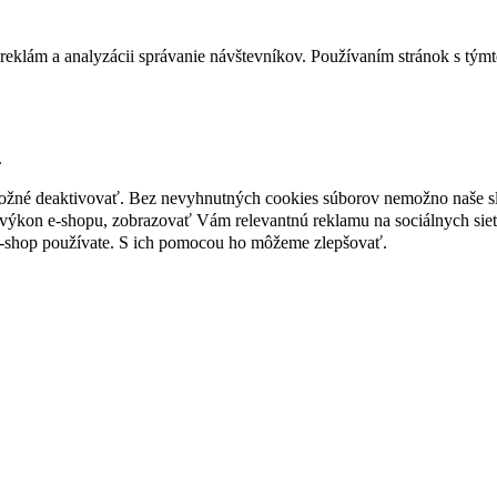
reklám a analyzácii správanie návštevníkov. Používaním stránok s týmto
.
 možné deaktivovať. Bez nevyhnutných cookies súborov nemožno naše s
ýkon e-shopu, zobrazovať Vám relevantnú reklamu na sociálnych sieť
e-shop používate. S ich pomocou ho môžeme zlepšovať.