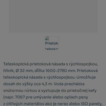
Teleskopická prietoková násada s rýchlospojkou,
hliník, Ø 32 mm, dĺžka 1600-2780 mm. Prietoková
teleskopická násada s rýchlospojkou. Umožňuje
dosah do výšky cca 4,3 m. Voda prechádza
vnútornou rúrkou a vystupuje do prietočnej kefy
(napr. 7067 pre umývanie alebo oplach peny
z citlivých materiálov ako je nerez alebo ISO panely,