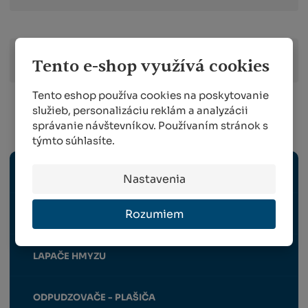
Zobraziť hodnotenie produktu
Tento e-shop využívá cookies
Tento eshop používa cookies na poskytovanie
služieb, personalizáciu reklám a analyzácii
správanie návštevníkov. Používaním stránok s
Hygiena, upratovanie a deratizácia
týmto súhlasíte.
HYGIENA A UPRATOVANIE
Nastavenia
Rozumiem
RODENTICIDY, INSEKTICÍDY, PASCE
LAPAČE HMYZU
ODPUDZOVAČE - PLAŠIČA