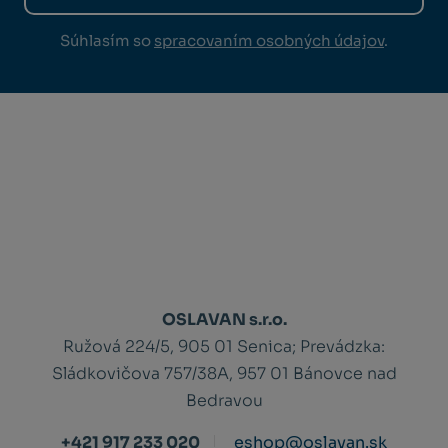
Súhlasím so
spracovaním osobných údajov
.
OSLAVAN s.r.o.
Ružová 224/5, 905 01 Senica;
Prevádzka:
Sládkovičova 757/38A, 957 01 Bánovce nad
Bedravou
+421 917 233 020
eshop@oslavan.sk