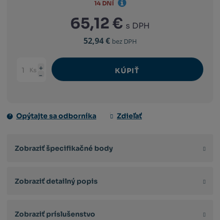
14 DNÍ
65,12 €
s DPH
52,94 €
bez DPH
Ks
KÚPIŤ
Navýšit
Změnit
Snížit
množství
počet
množství
Opýtajte sa odborníka
Zdieľať
Zobraziť špecifikačné body
Zobraziť detailný popis
Zobraziť príslušenstvo