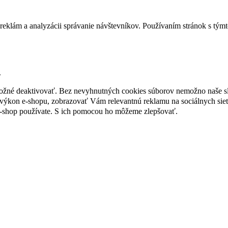
reklám a analyzácii správanie návštevníkov. Používaním stránok s týmto
.
 možné deaktivovať. Bez nevyhnutných cookies súborov nemožno naše s
ýkon e-shopu, zobrazovať Vám relevantnú reklamu na sociálnych sieť
e-shop používate. S ich pomocou ho môžeme zlepšovať.