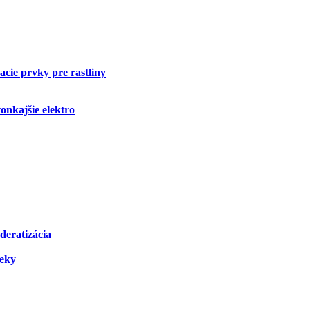
cie prvky pre rastliny
onkajšie elektro
deratizácia
čeky