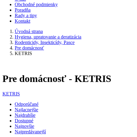
Obchodné podmienky
Poradňa
Rady a tipy
Kontakt
Úvodná strana
Hygiena, upratovanie a deratizácia
Rodenticidy, Insekticídy, Pasce
Pre domácnosť
KETRIS
Pre domácnosť - KETRIS
KETRIS
Odporúčané
Najlacnejšie
Najdrahšie
Dostupné
Najnovšie
Najpredávanejší