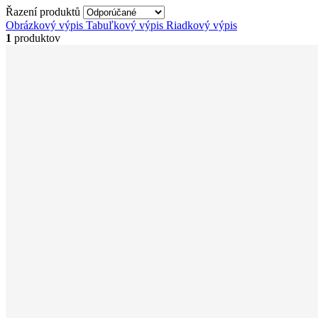
Řazení produktů
Obrázkový výpis
Tabuľkový výpis
Riadkový výpis
1
produktov