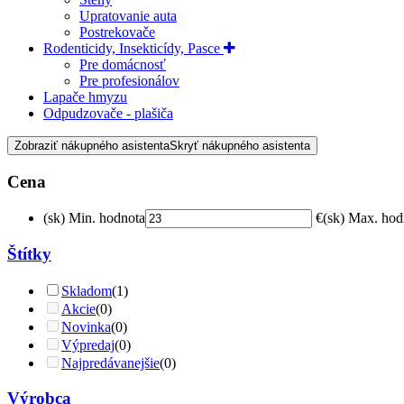
Upratovanie auta
Postrekovače
Rodenticidy, Insekticídy, Pasce
Pre domácnosť
Pre profesionálov
Lapače hmyzu
Odpudzovače - plašiča
Zobraziť nákupného asistenta
Skryť nákupného asistenta
Cena
(sk) Min. hodnota
€
(sk) Max. hod
Štítky
Skladom
(1)
Akcie
(0)
Novinka
(0)
Výpredaj
(0)
Najpredávanejšie
(0)
Výrobca