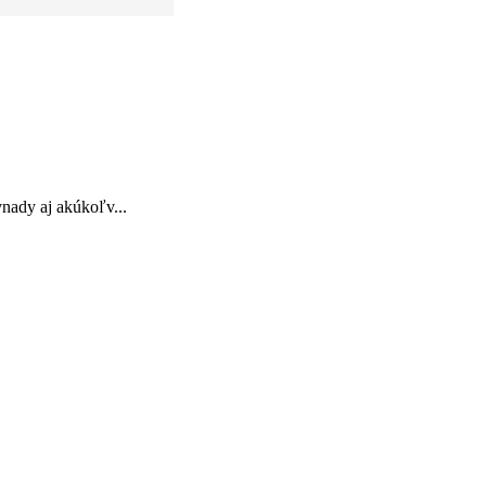
nady aj akúkoľv...