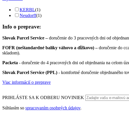
KERBL
(1)
Neudorff
(1)
Info o preprave:
Slovak Parcel Service –
doručenie do 3 pracovných dni od objednan
FOFR (neštandardné balíky váhovo a dĺžkovo) –
doručenie do cc
skladom).
Packeta
- doručenie do 4 pracovných dni od objednania na celom úze
Slovak Parcel Service (PPL)
- komfortné doručenie objednaného to
Viac informácií o preprave
PRIHLÁSTE SA K ODBERU NOVINIEK
Súhlasím so
spracovaním osobných údajov
.