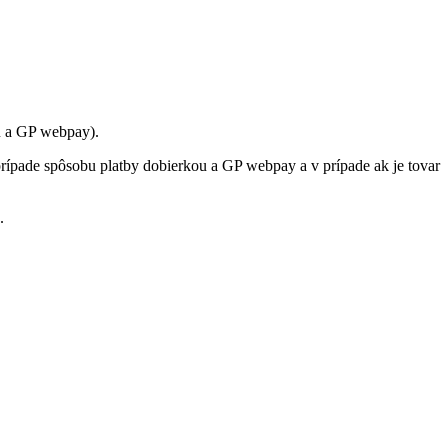
u a GP webpay).
rípade spôsobu platby dobierkou a GP webpay a v prípade ak je tovar
.