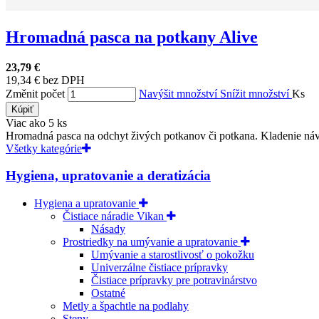
Hromadná pasca na potkany Alive
23,79 €
19,34 € bez DPH
Změnit počet
Navýšit množství
Snížit množství
Ks
Kúpiť
Viac ako 5 ks
Hromadná pasca na odchyt živých potkanov či potkana. Kladenie náv
Všetky kategórie
Hygiena, upratovanie a deratizácia
Hygiena a upratovanie
Čistiace náradie Vikan
Násady
Prostriedky na umývanie a upratovanie
Umývanie a starostlivosť o pokožku
Univerzálne čistiace prípravky
Čistiace prípravky pre potravinárstvo
Ostatné
Metly a špachtle na podlahy
Steny