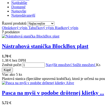
Najdrahšie
Dostupné
Najnovšie
Najpredávanejší
Řazení produktů
Obrázkový výpis
Tabuľkový výpis
Riadkový výpis
7
produktov
Nástrahová stanička BlockBox plast
1,70 €
1,38 € bez DPH
Změnit počet
Navýšit množství
Snížit množství
Ks
Kúpiť
Viac ako 5 ks
Plastová stanica (špeciálne upravená krabička), ktorá je určená na použ
Pasca na myši v podobe drôtenej klietky ...
5,72 €