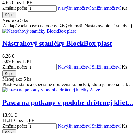
4,65 € bez DPH
Změnit počet
Navýšit množství
Snížit množství
Ks
Kúpiť
Viac ako 5 ks
Zaklapávacia pasca na odchyt živých myší. Nastavovanie návnady aj 
Nástrahový staničky BlockBox plast
6,26 €
5,09 € bez DPH
Změnit počet
Navýšit množství
Snížit množství
Ks
Kúpiť
Menej ako 5 ks
Plastová stanica (špeciálne upravená krabička), ktorá je určená na klad
Pasca na potkany v podobe drôtenej kliet...
13,91 €
11,31 € bez DPH
Změnit počet
Navýšit množství
Snížit množství
Ks
Kúpiť