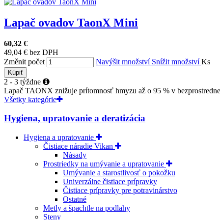
Lapač ovadov TaonX Mini
60,32 €
49,04 € bez DPH
Změnit počet
Navýšit množství
Snížit množství
Ks
Kúpiť
2 - 3 týždne
Lapač TAONX znižuje prítomnosť hmyzu až o 95 % v bezprostrednej 
Všetky kategórie
Hygiena, upratovanie a deratizácia
Hygiena a upratovanie
Čistiace náradie Vikan
Násady
Prostriedky na umývanie a upratovanie
Umývanie a starostlivosť o pokožku
Univerzálne čistiace prípravky
Čistiace prípravky pre potravinárstvo
Ostatné
Metly a špachtle na podlahy
Steny