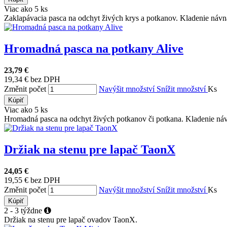
Viac ako 5 ks
Zaklapávacia pasca na odchyt živých krys a potkanov. Kladenie návn
Hromadná pasca na potkany Alive
23,79 €
19,34 € bez DPH
Změnit počet
Navýšit množství
Snížit množství
Ks
Kúpiť
Viac ako 5 ks
Hromadná pasca na odchyt živých potkanov či potkana. Kladenie náv
Držiak na stenu pre lapač TaonX
24,05 €
19,55 € bez DPH
Změnit počet
Navýšit množství
Snížit množství
Ks
Kúpiť
2 - 3 týždne
Držiak na stenu pre lapač ovadov TaonX.