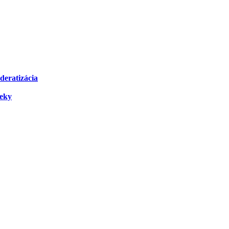
deratizácia
čeky