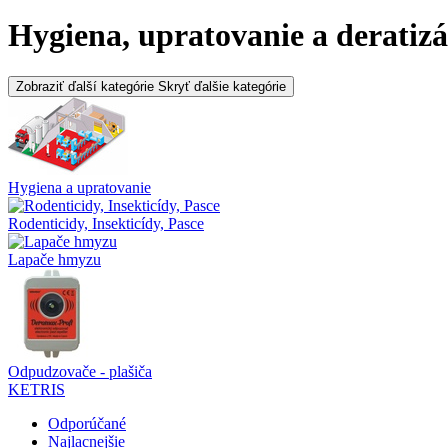
Hygiena, upratovanie a deratiz
Zobraziť ďalší kategórie
Skryť ďalšie kategórie
Hygiena a upratovanie
Rodenticidy, Insekticídy, Pasce
Lapače hmyzu
Odpudzovače - plašiča
KETRIS
Odporúčané
Najlacnejšie