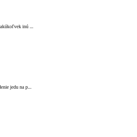
akúkoľvek inú ...
enie jedu na p...