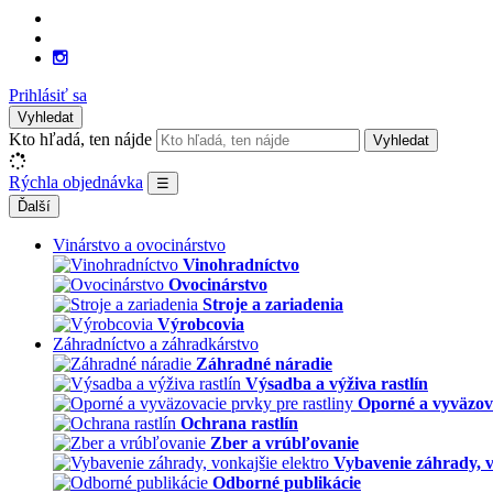
Prihlásiť sa
Vyhledat
Kto hľadá, ten nájde
Vyhledat
Rýchla objednávka
☰
Ďalší
Vinárstvo a ovocinárstvo
Vinohradníctvo
Ovocinárstvo
Stroje a zariadenia
Výrobcovia
Záhradníctvo a záhradkárstvo
Záhradné náradie
Výsadba a výživa rastlín
Oporné a vyväzova
Ochrana rastlín
Zber a vrúbľovanie
Vybavenie záhrady, v
Odborné publikácie