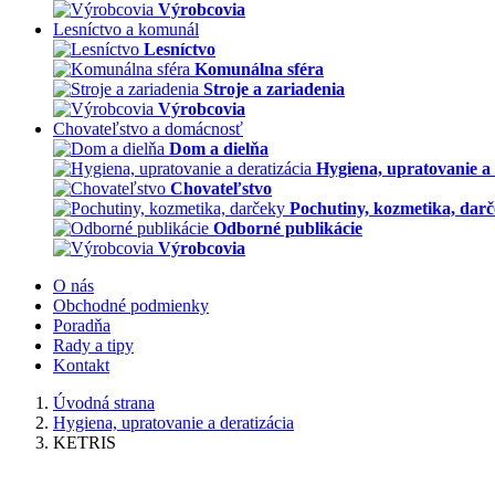
Výrobcovia
Lesníctvo a komunál
Lesníctvo
Komunálna sféra
Stroje a zariadenia
Výrobcovia
Chovateľstvo a domácnosť
Dom a dielňa
Hygiena, upratovanie a 
Chovateľstvo
Pochutiny, kozmetika, dar
Odborné publikácie
Výrobcovia
O nás
Obchodné podmienky
Poradňa
Rady a tipy
Kontakt
Úvodná strana
Hygiena, upratovanie a deratizácia
KETRIS