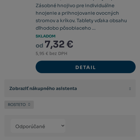
Zásobné hnojivo pre individuálne
hnojenie a prihnojovanie ovocných
stromov a kríkov. Tablety vďaka obsahu
dlhodobo pôsobiaceho ...
SKLADOM
7,32 €
od
5,95 € bez DPH
DETAIL
Zobraziť nákupného asistenta
ROSTETO
Řazení
Obrázkový
Tabuľko
Ria
produktů
výpis
výpis
výp