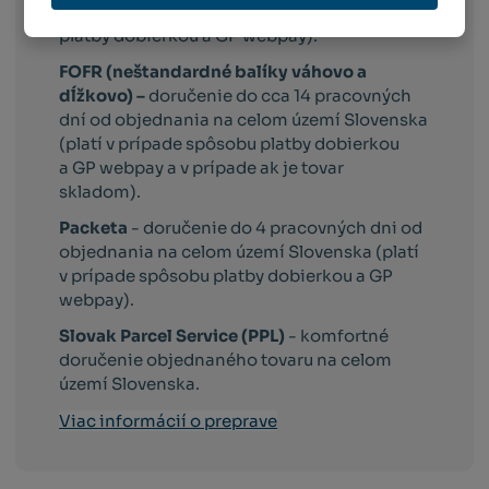
území Slovenska (platí v prípade spôsobu
platby dobierkou a GP webpay).
FOFR (neštandardné balíky váhovo a
dĺžkovo) –
doručenie do cca 14 pracovných
dní od objednania na celom území Slovenska
(platí v prípade spôsobu platby dobierkou
a GP webpay a v prípade ak je tovar
skladom).
Packeta
- doručenie do 4 pracovných dni od
objednania na celom území Slovenska (platí
v prípade spôsobu platby dobierkou a GP
webpay).
Slovak Parcel Service (PPL)
- komfortné
doručenie objednaného tovaru na celom
území Slovenska.
Viac informácií o preprave