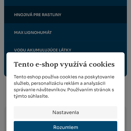
HNOJIVÁ PRE RASTLINY
MAX LIGNOHUMÁT
VODU AKUMULUJÚCE LÁTKY
Tento e-shop využívá cookies
EKOLOGICKÉ ČISTENIE VODY A ODPADOV
Tento eshop používa cookies na poskytovanie
služieb, personalizáciu reklám a analyzácii
správanie návštevníkov. Používaním stránok s
týmto súhlasíte.
Info o preprave:
Nastavenia
Slovak Parcel Service –
doručenie do 3
Rozumiem
pracovných dni od objednania na celom