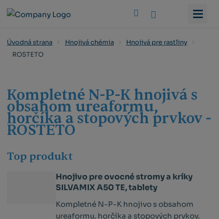
Vyhledat
Úvodná strana
Hnojivá chémia
Hnojivá pre rastliny
ROSTETO
Kompletné N-P-K hnojivá s
obsahom ureaformu,
horčíka a stopových prvkov -
ROSTETO
Top produkt
Hnojivo pre ovocné stromy a kríky
SILVAMIX A50 TE, tablety
Kompletné N-P-K hnojivo s obsahom
ureaformu, horčíka a stopových prvkov.