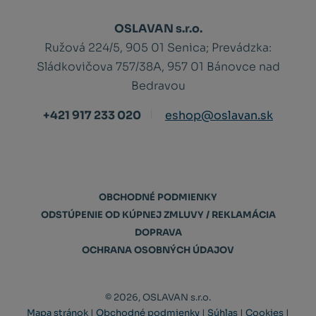
OSLAVAN s.r.o.
Ružová 224/5, 905 01 Senica;
Prevádzka:
Sládkovičova 757/38A, 957 01 Bánovce nad
Bedravou
+421 917 233 020
eshop@oslavan.sk
OBCHODNÉ PODMIENKY
ODSTÚPENIE OD KÚPNEJ ZMLUVY / REKLAMÁCIA
DOPRAVA
OCHRANA OSOBNÝCH ÚDAJOV
© 2026, OSLAVAN s.r.o.
Mapa stránok
|
Obchodné podmienky
|
Súhlas
|
Cookies
|