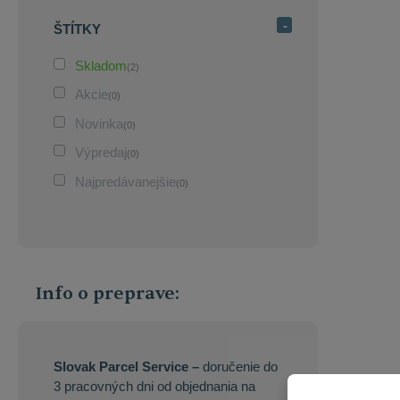
ŠTÍTKY
Skladom
(2)
Akcie
(0)
Novinka
(0)
Výpredaj
(0)
Najpredávanejšie
(0)
Info o preprave:
Slovak Parcel Service –
doručenie do
3 pracovných dni od objednania na