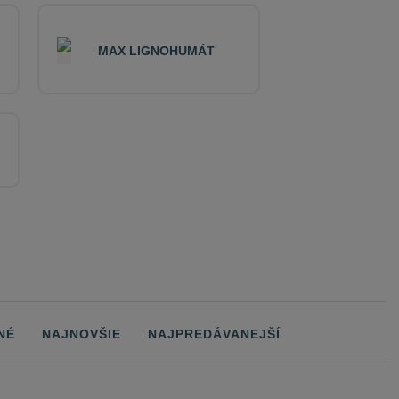
MAX LIGNOHUMÁT
Obrázkový
NÉ
NAJNOVŠIE
NAJPREDÁVANEJŠÍ
Tabuľk
R
výpis
výpis
vý