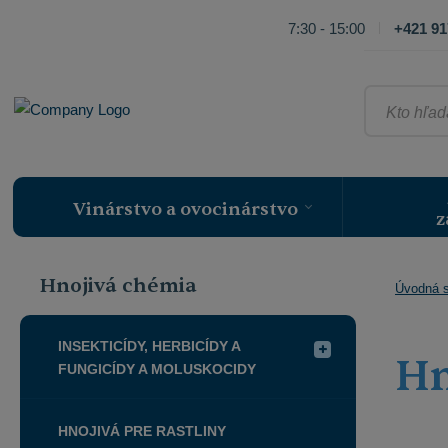
7:30 - 15:00
+421 91
Kto
hľadá,
ten
nájde
Vinárstvo a ovocinárstvo
z
Hnojivá chémia
Úvodná s
INSEKTICÍDY, HERBICÍDY A
Hn
FUNGICÍDY A MOLUSKOCIDY
HNOJIVÁ PRE RASTLINY