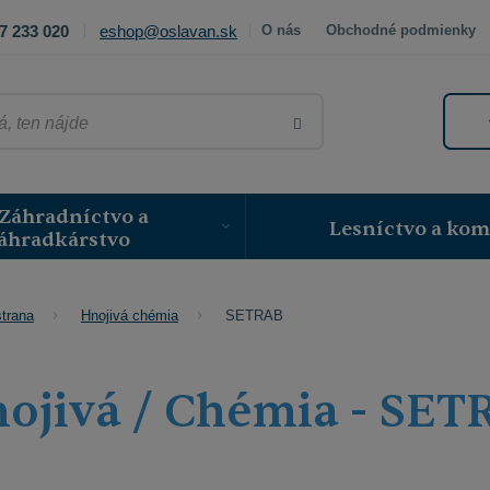
7 233 020
eshop@oslavan.sk
O nás
Obchodné podmienky
VYHLEDAT
Záhradníctvo a
Lesníctvo a ko
áhradkárstvo
SETRAB
trana
Hnojivá chémia
ojivá / Chémia - SE