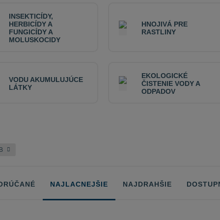
INSEKTICÍDY,
HERBICÍDY A
HNOJIVÁ PRE
FUNGICÍDY A
RASTLINY
MOLUSKOCIDY
EKOLOGICKÉ
VODU AKUMULUJÚCE
ČISTENIE VODY A
LÁTKY
ODPADOV
AB
ORÚČANÉ
NAJLACNEJŠIE
NAJDRAHŠIE
DOSTUP
ů