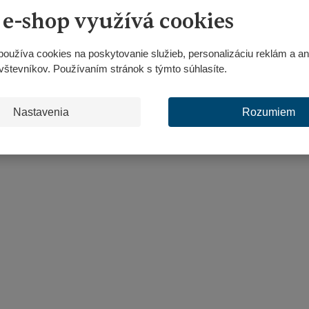
24,16 €
119,40
 e-shop využívá cookies
používa cookies na poskytovanie služieb, personalizáciu reklám a an
KÚPIŤ
KÚPIŤ
Ks
Ks
Navýšit
Na
Změnit
Změn
Snížit
Sn
vštevníkov. Používaním stránok s týmto súhlasíte.
množství
mn
počet
poče
množství
mn
Nastavenia
Rozumiem