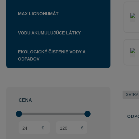
MAX LIGNOHUMÁT
VODU AKUMULUJÚCE LÁTKY
EKOLOGICKÉ ČISTENIE VODY A
ODPADOV
SETR
CENA
ODP
(sk) Min. hodnota
(sk) Max. hodnota
€
€
Řazení
produkt