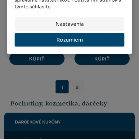
týmto súhlasíte.
Darčeková sada
Nožnice FELCO 6 +
FELCO 933-1 pre
zimná čiapka
flóristov...
Darčeková...
Nastavenia
MENEJ AKO 5 KS
VIAC AKO 5 KS
Rozumiem
145,88 €
57,81 €
KÚPIŤ
KÚPIŤ
1
2
Pochutiny, kozmetika, darčeky
DARČEKOVÉ KUPÓNY