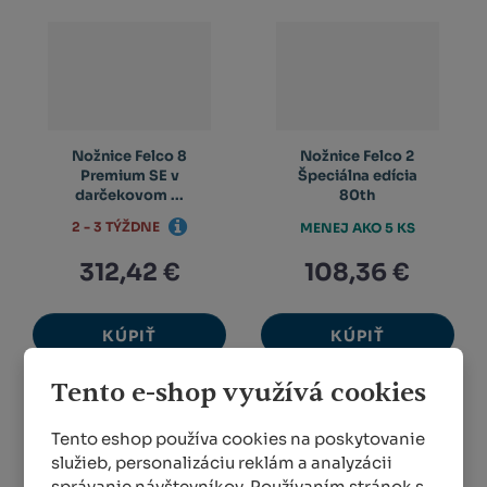
Nožnice Felco 8
Nožnice Felco 2
Premium SE v
Špeciálna edícia
darčekovom ...
80th
2 - 3 TÝŽDNE
MENEJ AKO 5 KS
312,42 €
108,36 €
KÚPIŤ
KÚPIŤ
Tento e-shop využívá cookies
Tento eshop používa cookies na poskytovanie
služieb, personalizáciu reklám a analyzácii
správanie návštevníkov. Používaním stránok s