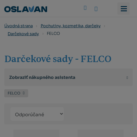
Vyhledat
Úvodná strana
Pochutiny, kozmetika, darčeky
FELCO
Darčekové sady
Darčekové sady - FELCO
Zobraziť nákupného asistenta
FELCO
Řazení
Obrázkový
Tabuľko
Ria
produktů
výpis
výpis
výp